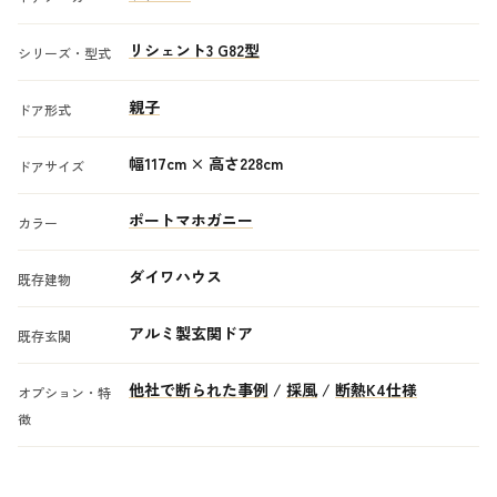
リシェント3 G82型
シリーズ・型式
親子
ドア形式
幅117cm × 高さ228cm
ドアサイズ
ポートマホガニー
カラー
ダイワハウス
既存建物
アルミ製玄関ドア
既存玄関
他社で断られた事例
/
採風
/
断熱K4仕様
オプション・特
徴