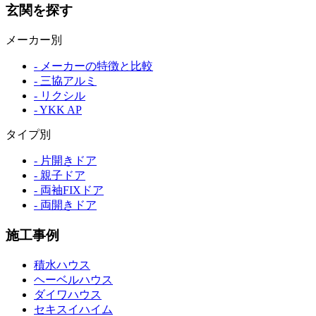
玄関を探す
メーカー別
- メーカーの特徴と比較
- 三協アルミ
- リクシル
- YKK AP
タイプ別
- 片開きドア
- 親子ドア
- 両袖FIXドア
- 両開きドア
施工事例
積水ハウス
ヘーベルハウス
ダイワハウス
セキスイハイム