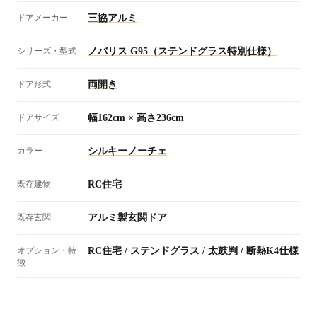
ドアメーカー
三協アルミ
シリーズ・型式
ノバリス G95（ステンドグラス特別仕様）
ドア形式
両開き
ドアサイズ
幅162cm × 高さ236cm
カラー
シルキーノーチェ
既存建物
RC住宅
既存玄関
アルミ製玄関ドア
オプション・特
RC住宅
/
ステンドグラス
/
太鼓判
/
断熱K4仕様
徴