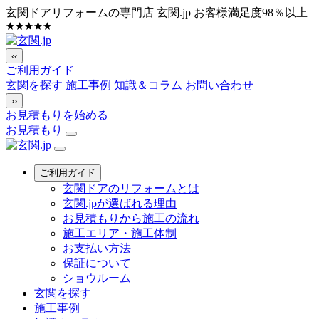
玄関ドアリフォームの専門店 玄関.jp
お客様満足度98％以上
‹‹
ご利用ガイド
玄関を探す
施工事例
知識＆コラム
お問い合わせ
››
お見積もりを始める
お見積もり
ご利用ガイド
玄関ドアのリフォームとは
玄関.jpが選ばれる理由
お見積もりから施工の流れ
施工エリア・施工体制
お支払い方法
保証について
ショウルーム
玄関を探す
施工事例