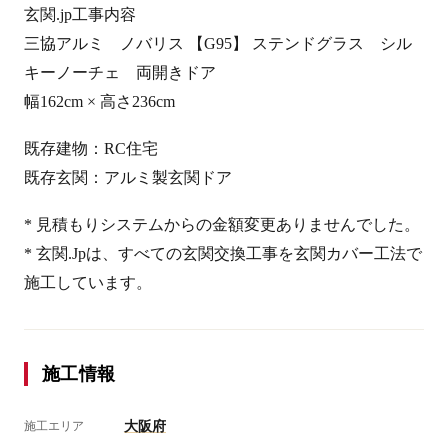
玄関.jp工事内容
三協アルミ ノバリス 【G95】 ステンドグラス シル
キーノーチェ 両開きドア
幅162cm × 高さ236cm
既存建物：RC住宅
既存玄関：アルミ製玄関ドア
* 見積もりシステムからの金額変更ありませんでした。
* 玄関.Jpは、すべての玄関交換工事を玄関カバー工法で
施工しています。
施工情報
施工エリア
大阪府