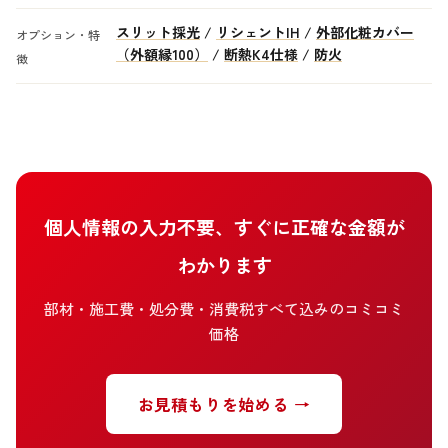
スリット採光
/
リシェントIH
/
外部化粧カバー
オプション・特
（外額縁100）
/
断熱K4仕様
/
防火
徴
個人情報の入力不要、すぐに正確な金額が
わかります
部材・施工費・処分費・消費税すべて込みのコミコミ
価格
お見積もりを始める →