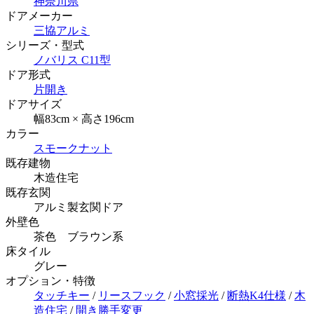
神奈川県
ドアメーカー
三協アルミ
シリーズ・型式
ノバリス C11型
ドア形式
片開き
ドアサイズ
幅83cm × 高さ196cm
カラー
スモークナット
既存建物
木造住宅
既存玄関
アルミ製玄関ドア
外壁色
茶色 ブラウン系
床タイル
グレー
オプション・特徴
タッチキー
/
リースフック
/
小窓採光
/
断熱K4仕様
/
木
造住宅
/
開き勝手変更