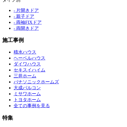
- 片開きドア
- 親子ドア
- 両袖FIXドア
- 両開きドア
施工事例
積水ハウス
ヘーベルハウス
ダイワハウス
セキスイハイム
三井ホーム
パナソニックホームズ
大成パルコン
ミサワホーム
トヨタホーム
全ての事例を見る
特集