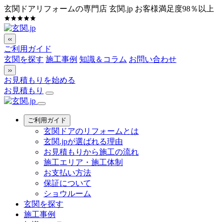
玄関ドアリフォームの専門店 玄関.jp
お客様満足度98％以上
‹‹
ご利用ガイド
玄関を探す
施工事例
知識＆コラム
お問い合わせ
››
お見積もりを始める
お見積もり
ご利用ガイド
玄関ドアのリフォームとは
玄関.jpが選ばれる理由
お見積もりから施工の流れ
施工エリア・施工体制
お支払い方法
保証について
ショウルーム
玄関を探す
施工事例