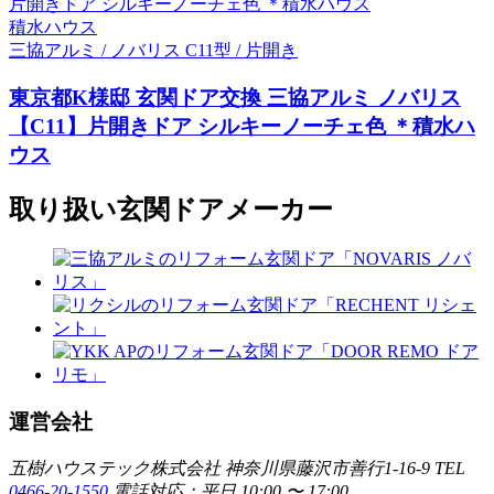
積水ハウス
三協アルミ / ノバリス C11型 / 片開き
東京都K様邸 玄関ドア交換 三協アルミ ノバリス
【C11】片開きドア シルキーノーチェ色 ＊積水ハ
ウス
取り扱い玄関ドアメーカー
運営会社
五樹ハウステック株式会社
神奈川県藤沢市善行1-16-9
TEL
0466-20-1550
電話対応：平日 10:00 〜 17:00