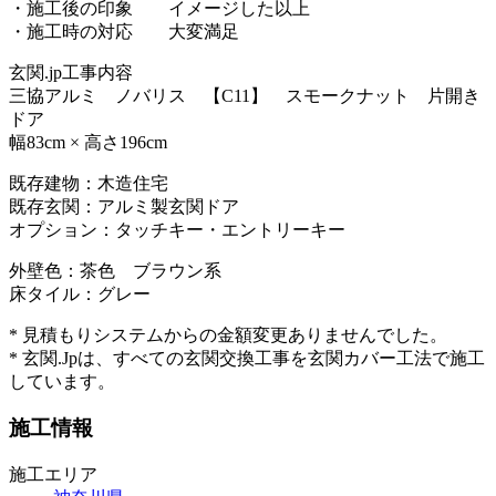
・施工後の印象 イメージした以上
・施工時の対応 大変満足
玄関.jp工事内容
三協アルミ ノバリス 【C11】 スモークナット 片開き
ドア
幅83cm × 高さ196cm
既存建物：木造住宅
既存玄関：アルミ製玄関ドア
オプション：タッチキー・エントリーキー
外壁色：茶色 ブラウン系
床タイル：グレー
* 見積もりシステムからの金額変更ありませんでした。
* 玄関.Jpは、すべての玄関交換工事を玄関カバー工法で施工
しています。
施工情報
施工エリア