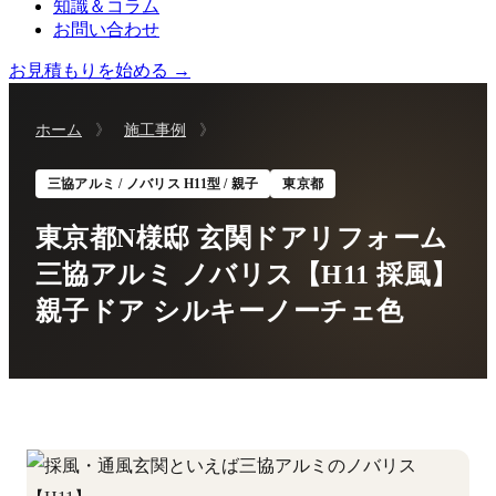
知識＆コラム
お問い合わせ
お見積もりを始める →
ホーム
》
施工事例
》
三協アルミ / ノバリス H11型 / 親子
東京都
東京都N様邸 玄関ドアリフォーム
三協アルミ ノバリス【H11 採風】
親子ドア シルキーノーチェ色