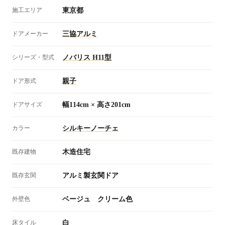
施工エリア
東京都
ドアメーカー
三協アルミ
シリーズ・型式
ノバリス H11型
ドア形式
親子
ドアサイズ
幅114cm × 高さ201cm
カラー
シルキーノーチェ
既存建物
木造住宅
既存玄関
アルミ製玄関ドア
外壁色
ベージュ クリーム色
床タイル
白