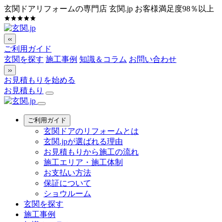
玄関ドアリフォームの専門店 玄関.jp
お客様満足度98％以上
‹‹
ご利用ガイド
玄関を探す
施工事例
知識＆コラム
お問い合わせ
››
お見積もりを始める
お見積もり
ご利用ガイド
玄関ドアのリフォームとは
玄関.jpが選ばれる理由
お見積もりから施工の流れ
施工エリア・施工体制
お支払い方法
保証について
ショウルーム
玄関を探す
施工事例