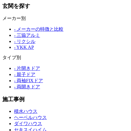
玄関を探す
メーカー別
- メーカーの特徴と比較
- 三協アルミ
- リクシル
- YKK AP
タイプ別
- 片開きドア
- 親子ドア
- 両袖FIXドア
- 両開きドア
施工事例
積水ハウス
ヘーベルハウス
ダイワハウス
セキスイハイム