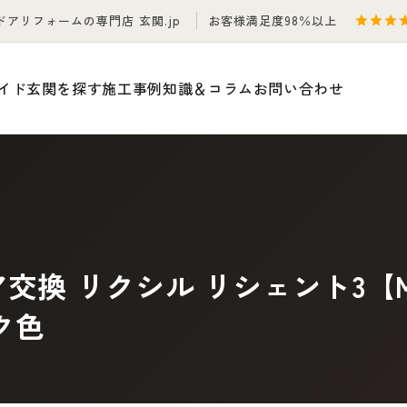
ドアリフォームの専門店 玄関.jp
お客様満足度98％以上
イド
玄関を探す
施工事例
知識＆コラム
お問い合わせ
交換 リクシル リシェント3【M
ク色