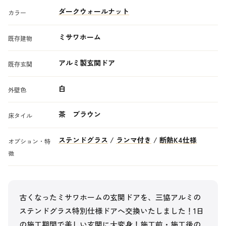
ダークウォールナット
カラー
ミサワホーム
既存建物
アルミ製玄関ドア
既存玄関
白
外壁色
茶 ブラウン
床タイル
ステンドグラス
/
ランマ付き
/
断熱K4仕様
オプション・特
徴
古くなったミサワホームの玄関ドアを、三協アルミの
ステンドグラス特別仕様ドアへ交換いたしました！1日
の施工期間で美しい玄関に大変身！施工前・施工後の