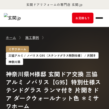
玄関ドアリフォームの専門店 玄関.jp
お客様満足度98％以上
お見積もり
ホーム
》
施工事例
》
ミサワホーム
三協アルミ / ノバリス G95（ステンドグラス特別仕様） / 片開き
神奈川県
神奈川県M様邸 玄関ドア交換 三協
アルミ ノバリス【G95】特別仕様ス
テンドグラス ランマ付き 片開きド
ア ダークウォールナット色 ＊ミサ
ワホーム